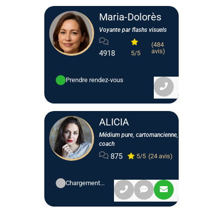
Maria-Dolorès
Voyante par flashs visuels
(484
avis)
4918
5/5
Prendre rendez-vous
ALICIA
Médium pure, cartomancienne,
coach
875
5/5
(24 avis)
Chargement...