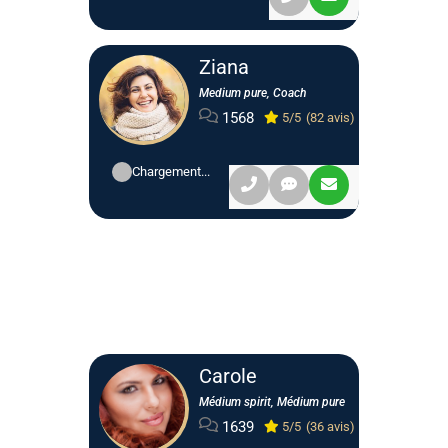
Ziana
Medium pure, Coach
1568
5/5
(82 avis)
Chargement...
Carole
Médium spirit, Médium pure
1639
5/5
(36 avis)