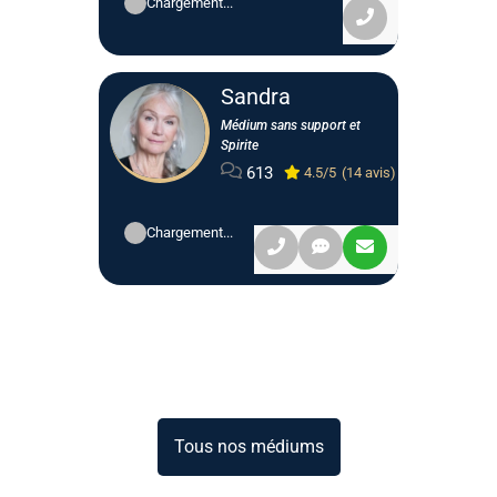
Chargement...
Sandra
Médium sans support et
Spirite
613
4.5/5
(14 avis)
Chargement...
Tous nos médiums