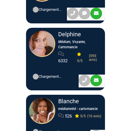
Chargement...
Delphine
Médium, Voyante,
Cartomancie
(593
avis)
6332
5/5
Chargement...
Blanche
médiumnité - cartomancie
526
5/5
(16 avis)