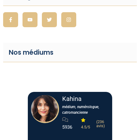
Nos médiums
Kahina
médium, numérologue,
catromancienne
(236
avis)
5936
4.5/5