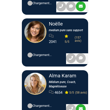
Chargement...
Noëlle
medium pure sans support
(157
avis)
2041
5/5
Chargement...
Alma Karam
Médium pure, Coach,
Magnétiseuse
4654
5/5
(58 avis)
Chargement...