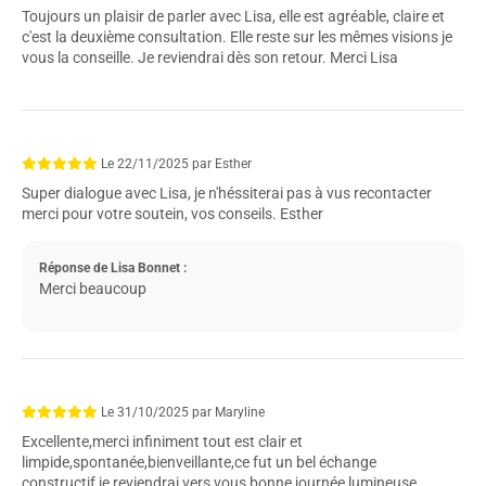
Toujours un plaisir de parler avec Lisa, elle est agréable, claire et
c'est la deuxième consultation. Elle reste sur les mêmes visions je
vous la conseille. Je reviendrai dès son retour. Merci Lisa
Le
22/11/2025
par
Esther
Super dialogue avec Lisa, je n'héssiterai pas à vus recontacter
merci pour votre soutein, vos conseils. Esther
Réponse de Lisa Bonnet :
Merci beaucoup
Le
31/10/2025
par
Maryline
Excellente,merci infiniment tout est clair et
limpide,spontanée,bienveillante,ce fut un bel échange
constructif,je reviendrai vers vous,bonne journée lumineuse