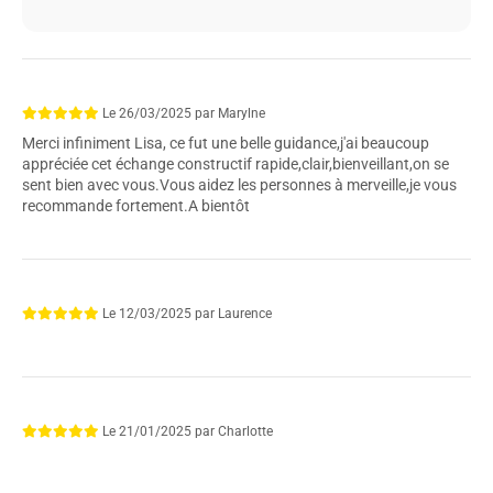
Le
26/03/2025
par
Marylne
Merci infiniment Lisa, ce fut une belle guidance,j'ai beaucoup
appréciée cet échange constructif rapide,clair,bienveillant,on se
sent bien avec vous.Vous aidez les personnes à merveille,je vous
recommande fortement.A bientôt
Le
12/03/2025
par
Laurence
Le
21/01/2025
par
Charlotte