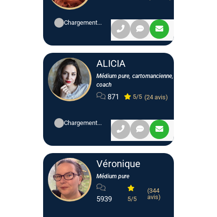
Chargement...
ALICIA
Médium pure, cartomancienne,
coach
871
5/5
(24 avis)
Chargement...
Véronique
Médium pure
(344
avis)
5939
5/5