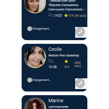
✨Médium pure-Spirit-
Télépathe-Clairaudiente-
Clairvoyante-Clairsentiente ✨
1420
5/5
(90 avis)
Chargement...
Cecile
Medium Pure channeling
(434
avis)
10.8k
5/5
Chargement...
Marine
cartomancienne