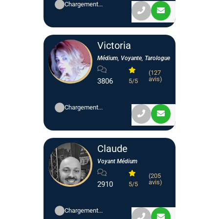
Chargement...
Victoria
Médium, Voyante, Tarologue
(127
avis)
3806
5/5
Chargement...
Claude
Voyant Médium
(205
avis)
2910
5/5
Chargement...