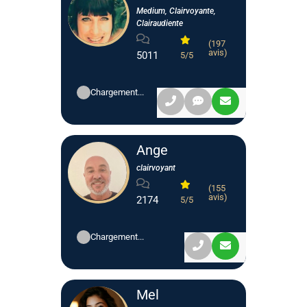
Medium, Clairvoyante,
Clairaudiente
(197
avis)
5011
5/5
Chargement...
Ange
clairvoyant
(155
avis)
2174
5/5
Chargement...
Mel