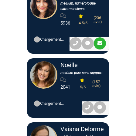
médium, numérologue,
catromancienne
(236
avis)
5936
4.5/5
Chargement...
Noëlle
medium pure sans support
(157
avis)
2041
5/5
Chargement...
Vaiana Delorme