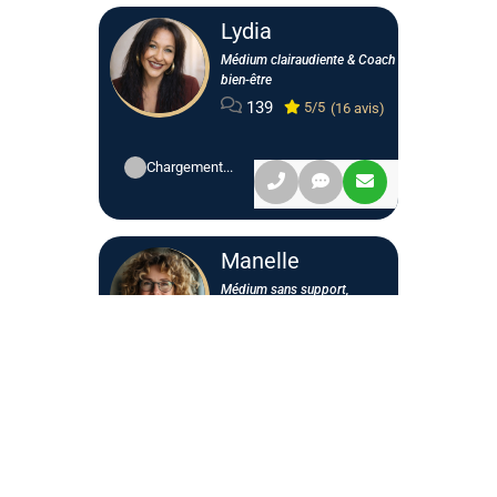
Lydia
Médium clairaudiente & Coach
bien-être
139
5/5
(16 avis)
Chargement...
Manelle
Médium sans support,
Vibration de la voix et Coach
21
5/5
(2 avis)
Chargement...
Adam