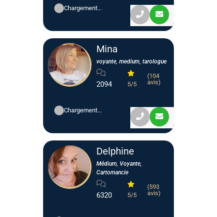
Chargement...
Mina
voyante, medium, tarologue
(104
avis)
2094
5/5
Chargement...
Delphine
Médium, Voyante,
Cartomancie
(593
avis)
6320
5/5