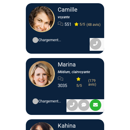
Camille
voyante
551
5/5
(48 avis)
Chargement...
Marina
Médium, clairvoyante
(179
avis)
3035
5/5
Chargement...
Kahina