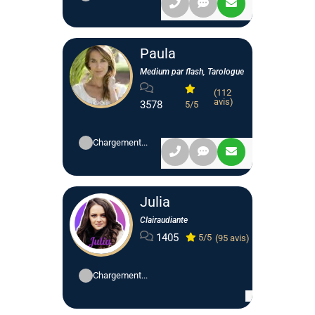
Paula
Medium par flash, Tarologue
(112
avis)
3578
5/5
Chargement...
Julia
Clairaudiante
1405
5/5
(95 avis)
Chargement...