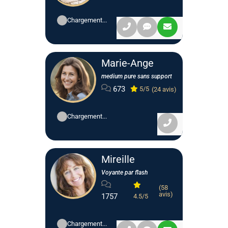
Chargement...
Marie-Ange
medium pure sans support
673
5/5
(24 avis)
Chargement...
Mireille
Voyante par flash
(58
avis)
1757
4.5/5
Chargement...