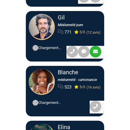
Gil
Médiumnité pure
771
5/5
(12 avis)
Chargement...
Blanche
médiumnité - cartomancie
523
5/5
(16 avis)
Chargement...
Elina