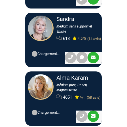
Sandra
Médium sans support et
Spirite
613
4.5/5
(14 avis)
Chargement...
Alma Karam
Médium pure, Coach,
Magnétiseuse
4651
5/5
(58 avis)
Chargement...