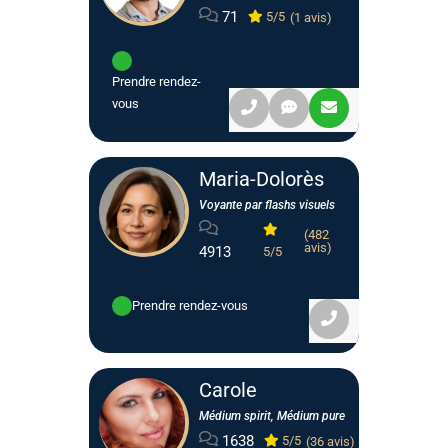
71
5/5
(1 avis)
Prendre rendez-
vous
Maria-Dolorès
Voyante par flashs visuels
(482
avis)
4913
5/5
Prendre rendez-vous
Carole
Médium spirit, Médium pure
1638
5/5
(36 avis)