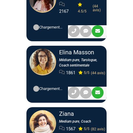
(44
avis)
2167
4.5/5
Chargement...
Elina Masson
Médium pure, Tarologue,
Coach sentimentale
1861
5/5
(44 avis)
Chargement...
Ziana
Medium pure, Coach
1567
5/5
(82 avis)