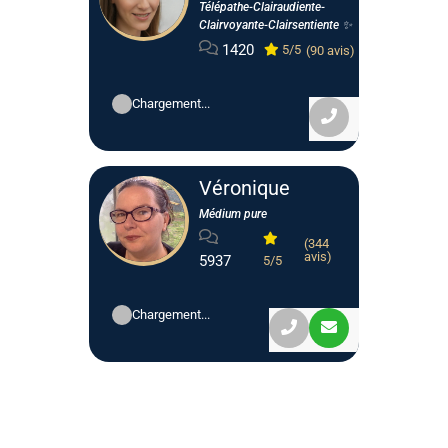
Télépathe-Clairaudiente-
Clairvoyante-Clairsentiente ✨
1420
5/5
(90 avis)
Chargement...
Véronique
Médium pure
(344
avis)
5937
5/5
Chargement...