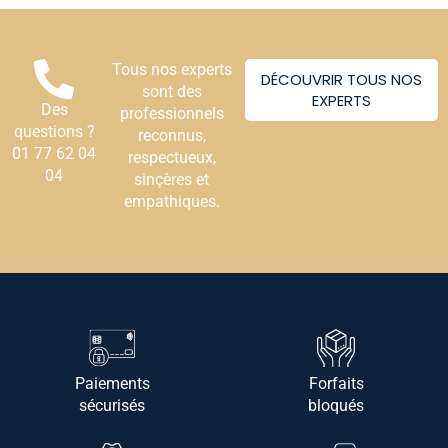
Tous nos experts
DÉCOUVRIR TOUS NOS
sont des
EXPERTS
Des
professionnels
questions ?
reconnus,
01 77 62 04
respectueux,
04
sinçères et
empathiques.
Paiements
Forfaits
sécurisés
bloqués