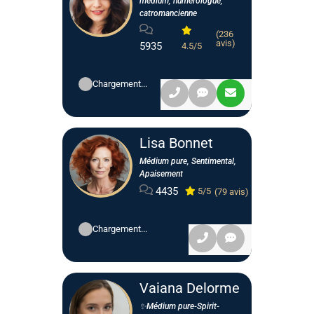
médium, numérologue,
catromancienne
(236
avis)
5935
4.5/5
Chargement...
Lisa Bonnet
Médium pure, Sentimental,
Apaisement
4435
5/5
(79 avis)
Chargement...
Vaiana Delorme
✨Médium pure-Spirit-