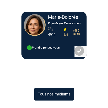
Maria-Dolorès
Voyante par flashs visuels
(482
avis)
4911
5/5
Prendre rendez-vous
Tous nos médiums